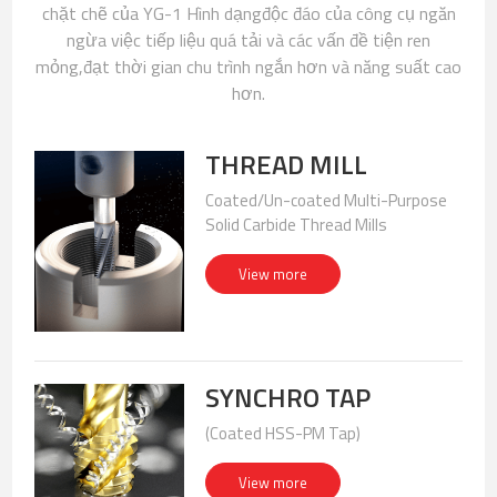
chặt chẽ của YG-1 Hình dạng
độc đáo của công cụ ngăn
ngừa việc tiếp liệu quá tải và các vấn đề tiện ren
mỏng,
đạt thời gian chu trình ngắn hơn và năng suất cao
hơn.
THREAD MILL
Coated/Un-coated Multi-Purpose
Solid Carbide Thread Mills
View more
SYNCHRO TAP
(Coated HSS-PM Tap)
View more