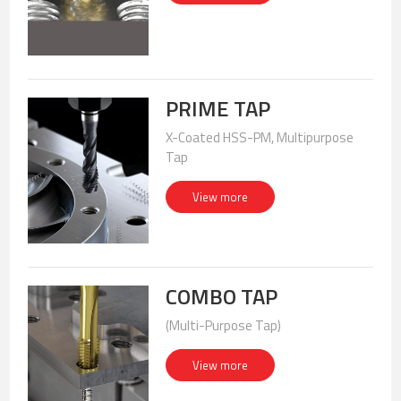
PRIME TAP
X-Coated HSS-PM, Multipurpose
Tap
View more
COMBO TAP
(Multi-Purpose Tap)
View more