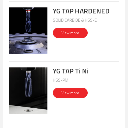
YG TAP HARDENED
SOLID CARBIDE & HSS-E
View more
YG TAP Ti Ni
HSS-PM
View more