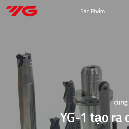
Sản Phẩm
cùng 
YG-1 tạo ra 