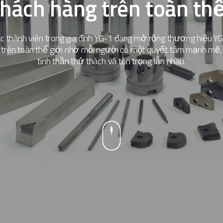
hách hàng trên toàn thế
c thành viên trong gia đình YG-1 đang mở rộng thương hiệu Y
trên toàn thế giới nhờ mỗi người có một quyết tâm mạnh mẽ,
tinh thần thử thách và tôn trọng lẫn nhau.