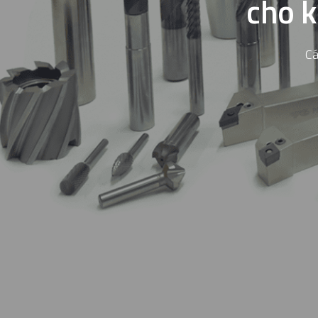
cho k
Cá