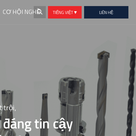
CƠ HỘI NGHỀ
TIẾNG VIỆT
LIÊN HỆ
NGHIỆP
 trội,
 đáng tin cậy