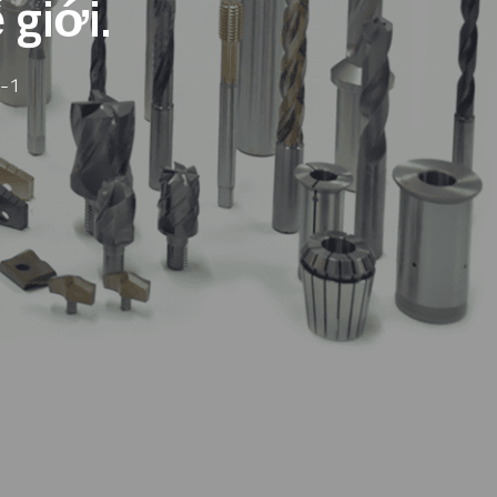
 giới.
G-1