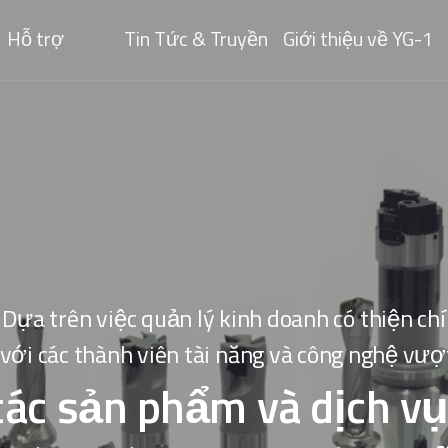
Hỗ trợ
Tin Tức & Truyền
Giới thiệu về YG-1
Thông
Dựa trên việc quản lý kinh doanh có thiện chí
với các thành viên tài năng và công nghệ vượt
các sản phẩm và dịch vụ