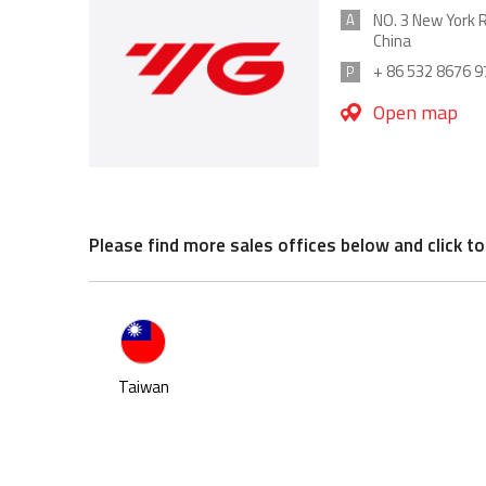
NO. 3 New York 
A
China
+ 86 532 8676 9
P
Open map
Please find more sales offices below and click to
Taiwan