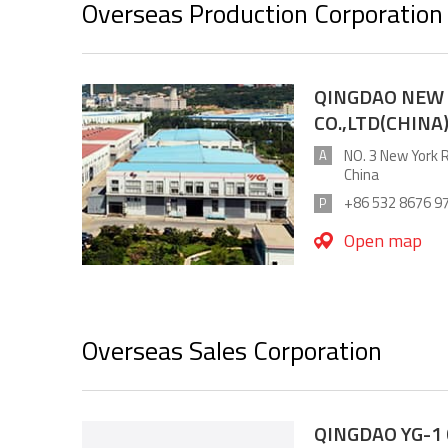
Overseas Production Corporation
QINGDAO NEW
CO.,LTD(CHINA
NO. 3 New York 
A
China
+86 532 8676 9
P
Open map
Overseas Sales Corporation
QINGDAO YG-1 