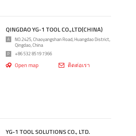
QINGDAO YG-1 TOOL CO.,LTD(CHINA)
NO.2425, Chaoyangshan Road, Huangdao District,
A
Qingdao, China
+86 532 8519 7366
P
Open map
ติดต่อเรา
YG-1 TOOL SOLUTIONS CO., LTD.