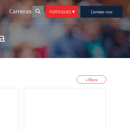
Carreiras
PORTUGUES
Contate-nos
a
+ More