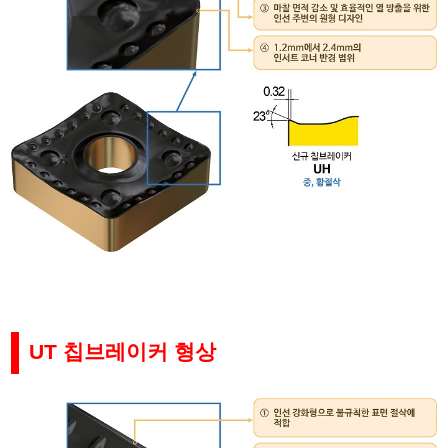
UT
칩브레이커 형상