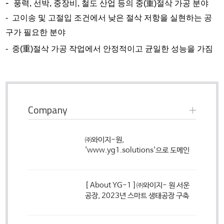
​-
풍력, 선박, 중장비, 철도 산업 등의 중(重)절삭 가공 분야
- 고이송 및 고절입 조건에서 낮은 절삭 저항을 실현하는 공
구가 필요한 분야
- 중(重)절삭 가공 작업에서 안정적이고 균일한 성능을 가짐
Company
㈜와이지-원,
'www.yg1.solutions'으로 도메인
변경
[ About YG-1 ]
㈜와이지- 원 서운
공장, 2023년 스마트 생태공장 구축
완료