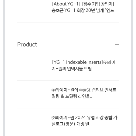
[About YG-1]
[장수 기업 창업자]
송호근 YG-1 회장 20년 넘게 ‘엔드
밀’ 세계 1위… 해외 매출이 80% 넘어
Product
[YG-1 Indexable Inserts]
㈜와이
지-원의 인덱서블 드릴..
㈜와이지-원의 수출용 캡티브 인서트
밀링 & 드릴링 라인을..
㈜와이지-원 2024 유럽 시장 종합 카
탈로그(영문) 개정 발..