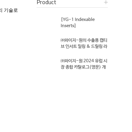
Product
리 기술로
[YG-1 Indexable
Inserts]
㈜와이지-원의 인덱서블 드
릴..
㈜와이지-원의 수출용 캡티
브 인서트 밀링 & 드릴링 라
인을..
㈜와이지-원 2024 유럽 시
장 종합 카탈로그(영문) 개
정 발..