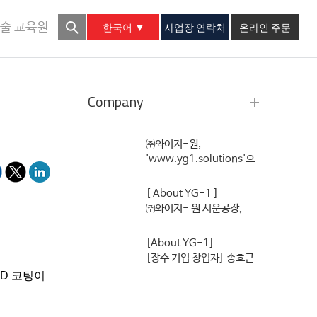
한국어
사업장 연락처
온라인 주문
술 교육원
Company
㈜와이지-원,
'www.yg1.solutions'으
로 도메인 변경
[ About YG-1 ]
㈜와이지- 원 서운공장,
2023년 스마트 생태공장
구축 완료
[About YG-1]
[장수 기업 창업자] 송호근
YG-1 회장 20년 넘게 ‘엔
VD
코팅이
드밀’ 세계 1위… 해외 매출
이 80% 넘어