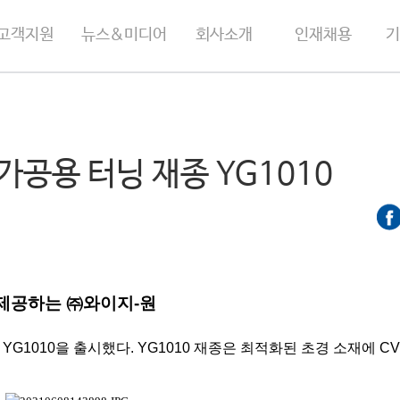
고객지원
뉴스&미디어
회사소개
인재채용
기
가공용 터닝 재종 YG1010
 제공하는 ㈜와이지
-
원
YG1010
을 출시했다
. YG1010
재종은 최적화된 초경 소재에
C