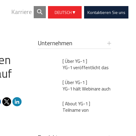
Karriere
DEUTSCH
Kontaktieren Sie uns
Unternehmen
nen
[ Über YG-1 ]
YG-1 veröffentlicht das
auf
Unternehmensmagazin
'For Better Tomorrow'
[ Über YG-1 ]
Vol.43
YG-1 hält Webinare auch
in ganz Europa für
Vertriebsbüros, Agenten
[ About YG-1 ]
und Endkunden
Teilname von
Vorsitzenden Hokeun
Song am „World Forum“
veranstaltet von KOTRA