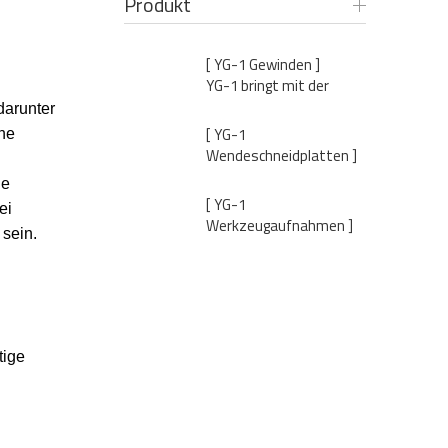
Produkt
[ YG-1 Gewinden ]
YG-1 bringt mit der
Prime Tap X-C..
darunter
[ YG-1
che
Wendeschneidplatten ]
YG-1 kündigt die Verö..
de
[ YG-1
ei
Werkzeugaufnahmen ]
sein.
YG-1 veröffentlicht ein..
tige