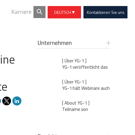
Karriere
DEUTSCH
Kontaktieren Sie uns
Unternehmen
ine
[ Über YG-1 ]
YG-1 veröffentlicht das
Unternehmensmagazin
'For Better Tomorrow'
te
[ Über YG-1 ]
Vol.43
YG-1 hält Webinare auch
in ganz Europa für
Vertriebsbüros, Agenten
[ About YG-1 ]
und Endkunden
Teilname von
Vorsitzenden Hokeun
Song am „World Forum“
veranstaltet von KOTRA