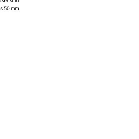
äser sind
bis 50 mm