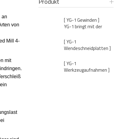
Produkt
n an
[ YG-1 Gewinden ]
Arten von
YG-1 bringt mit der
Prime Tap X-C..
[ YG-1
d Mill 4-
Wendeschneidplatten ]
YG-1 kündigt die Verö..
n mit
[ YG-1
indringen.
Werkzeugaufnahmen ]
YG-1 veröffentlicht ein..
Verschleiß
ein
ungslast
ei