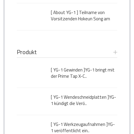
Endkunden
[ About YG-1 ]
Teilname von
Vorsitzenden Hokeun Song am
„World Forum“ veranstaltet von
KOTRA
Produkt
[ YG-1 Gewinden ]
YG-1 bringt mit
der Prime Tap X-C..
[ YG-1 Wendeschneidplatten ]
YG-
1 kündigt die Verö..
[ YG-1 Werkzeugaufnahmen ]
YG-
1 veröffentlicht ein..